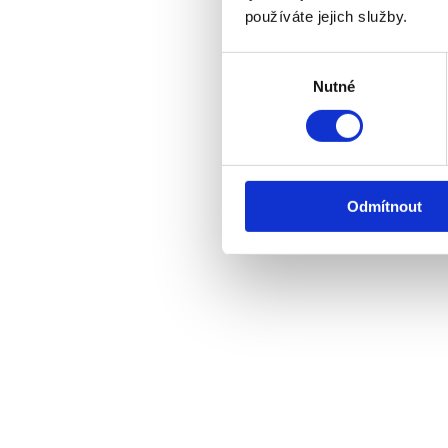
používáte jejich služby.
Výběr
Nutné
souhlasu
Odmítnout