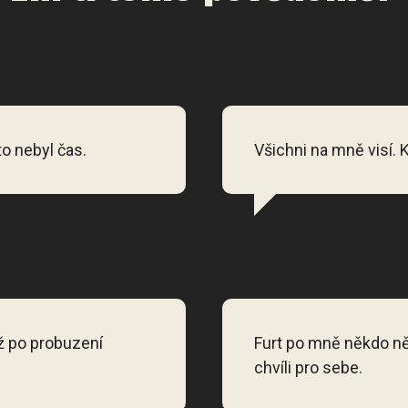
to nebyl čas.
Všichni na mně visí.
ž po probuzení
Furt po mně někdo ně
chvíli pro sebe.