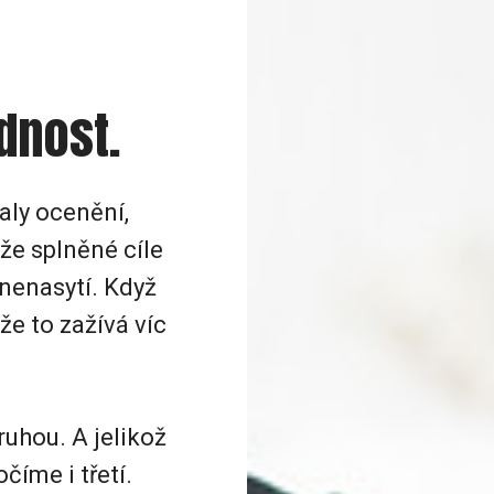
dnost.
aly ocenění,
 že splněné cíle
nenasytí. Když
 že to zažívá víc
ruhou. A jelikož
číme i třetí.