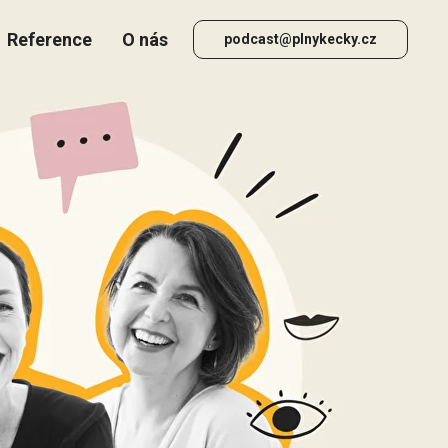
Reference
O nás
podcast@plnykecky.cz