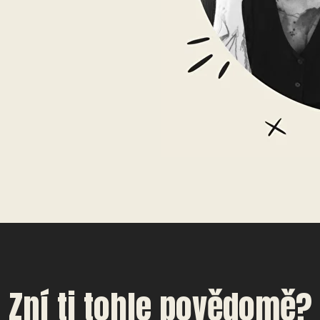
Zní ti tohle povědomě?